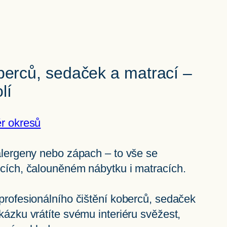
berců, sedaček a matrací –
lí
ěr okresů
alergeny nebo zápach – to vše se
cích, čalouněném nábytku i matracích.
profesionálního čištění koberců, sedaček
kázku vrátíte svému interiéru svěžest,