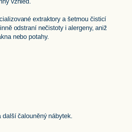
mný vzhled.
alizované extraktory a šetrnou čisticí
inně odstraní nečistoty i alergeny, aniž
ákna nebo potahy.
a další čalouněný nábytek.