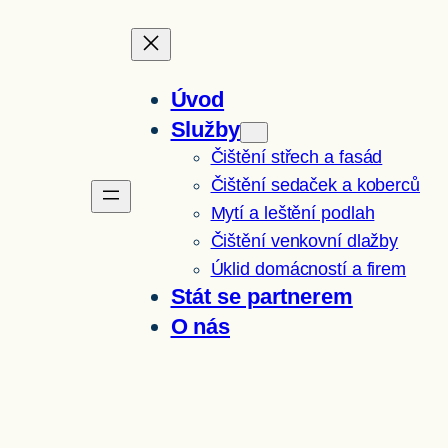
Úvod
Služby
Čištění střech a fasád
Čištění sedaček a koberců
Mytí a leštění podlah
Čištění venkovní dlažby
Úklid domácností a firem
Stát se partnerem
O nás