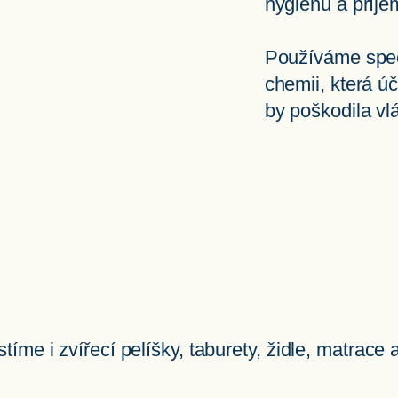
hygienu a příje
Používáme speci
chemii, která úč
by poškodila vl
íme i zvířecí pelíšky, taburety, židle, matrace 