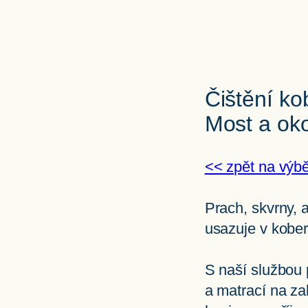
Čištění ko
Most a oko
<< zpět na výb
Prach, skvrny, 
usazuje v kober
S naší službou 
a matrací na za