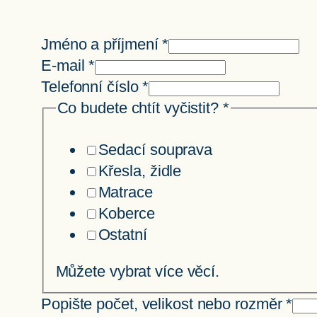
a
Jméno a příjmení
*
počet,
E-mail
*
termín
Telefonní číslo
*
Co budete chtít vyčistit?
*
Sedací souprava
Křesla, židle
Matrace
Koberce
Ostatní
Můžete vybrat více věcí.
Popište počet, velikost nebo rozměr
*