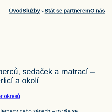
Úvod
Služby
Stát se partnerem
O nás
berců, sedaček a matrací –
licí a okolí
ěr okresů
alergeny nebo zápach – to vše se