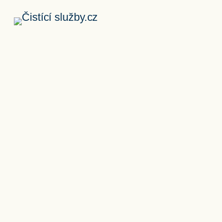
Přeskočit
na
obsah