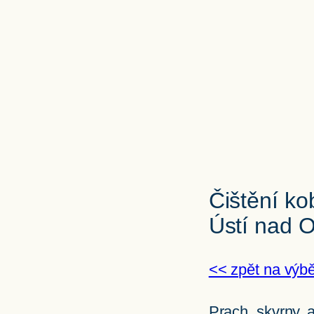
Čištění ko
Ústí nad Or
<< zpět na výb
Prach, skvrny, 