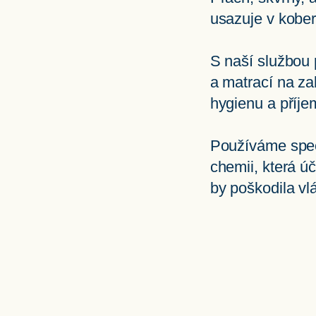
usazuje v kober
S naší službou 
a matrací na za
hygienu a příje
Používáme speci
chemii, která úč
by poškodila vl