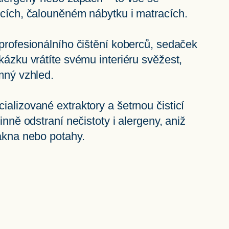
cích, čalouněném nábytku i matracích.
profesionálního čištění koberců, sedaček
kázku vrátíte svému interiéru svěžest,
mný vzhled.
alizované extraktory a šetrnou čisticí
inně odstraní nečistoty i alergeny, aniž
ákna nebo potahy.