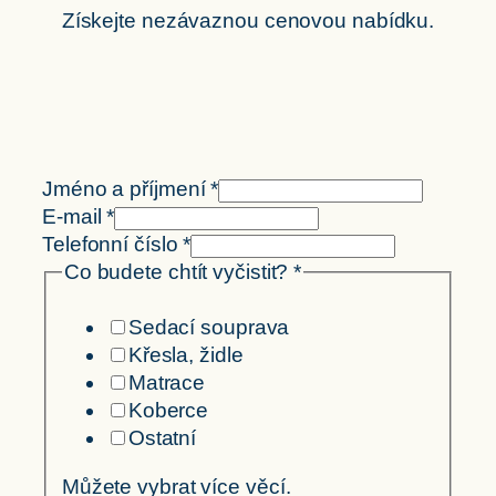
Získejte nezávaznou cenovou nabídku.
Jméno a příjmení
*
E-mail
*
Telefonní číslo
*
Co budete chtít vyčistit?
*
Sedací souprava
Křesla, židle
Matrace
Koberce
Ostatní
Můžete vybrat více věcí.