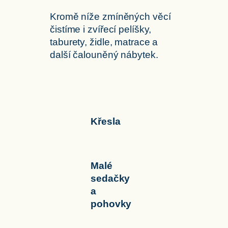
Kromě níže zmíněných věcí
čistíme i zvířecí pelíšky,
taburety, židle, matrace a
další čalouněný nábytek.
Křesla
Malé
sedačky
a
pohovky