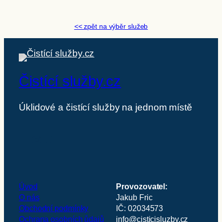
<< zpět na výběr služeb
Čistící služby.cz
Úklidové a čistící služby na jednom místě
Facebook
Instagram
Google
Úvod
Provozovatel:
O nás
Jakub Fric
Obchodní podmínky
IČ: 02034573
Ochrana osobních ůdajů
info@cisticisluzby.cz