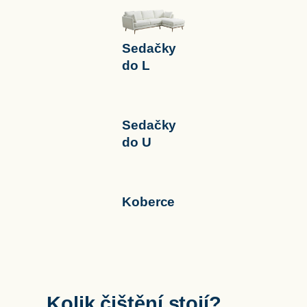
Sedačky
do L
Sedačky
do U
Koberce
Kolik čištění stojí?