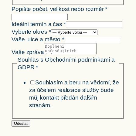
budete
Popište počet, velikost nebo rozměr
*
Souhlas
Obchodními
Ideální termín a čas
*
Vyberte okres
*
Vaše ulice a město
*
Vaše zpráva
Souhlas s Obchodními podmínkami a
GDPR
*
Souhlasím a beru na vědomí, že
za účelem realizace služby bude
můj kontakt předán dalším
stranám.
Odeslat